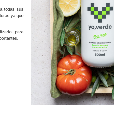
da todas sus
aturas ya que
izarlo para
portantes.