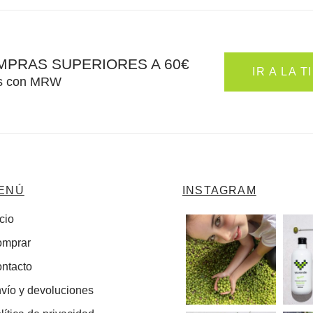
MPRAS SUPERIORES A 60€
IR A LA 
ras con MRW
ENÚ
INSTAGRAM
icio
mprar
ntacto
vío y devoluciones