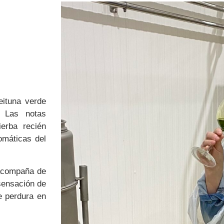
eituna verde
. Las notas
erba recién
omáticas del
 acompaña de
sensación de
e perdura en